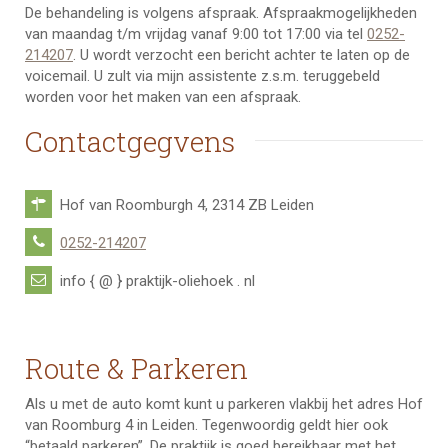
De behandeling is volgens afspraak. Afspraakmogelijkheden
van maandag t/m vrijdag vanaf 9:00 tot 17:00 via tel
0252-
214207
. U wordt verzocht een bericht achter te laten op de
voicemail. U zult via mijn assistente z.s.m. teruggebeld
worden voor het maken van een afspraak.
Contactgegvens
Hof van Roomburgh 4, 2314 ZB Leiden
0252-214207
info { @ } praktijk-oliehoek . nl
Route & Parkeren
Als u met de auto komt kunt u parkeren vlakbij het adres Hof
van Roomburg 4 in Leiden. Tegenwoordig geldt hier ook
“betaald parkeren”. De praktijk is goed bereikbaar met het