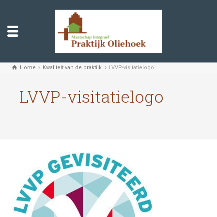
Home
Kwaliteit van de praktijk
LVVP-visitatielogo
LVVP-visitatielogo